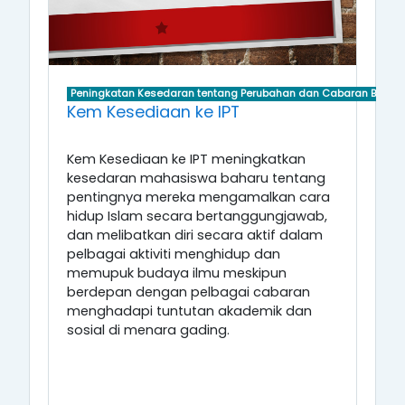
Peningkatan Kesedaran tentang Perubahan dan Cabaran Baru
Kem Kesediaan ke IPT
Kem Kesediaan ke IPT meningkatkan
kesedaran mahasiswa baharu tentang
pentingnya mereka mengamalkan cara
hidup Islam secara bertanggungjawab,
dan melibatkan diri secara aktif dalam
pelbagai aktiviti menghidup dan
memupuk budaya ilmu meskipun
berdepan dengan pelbagai cabaran
menghadapi tuntutan akademik dan
sosial di menara gading.