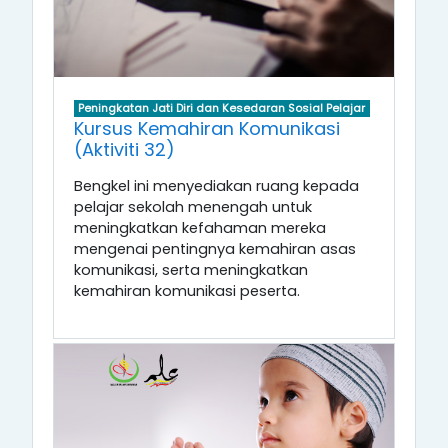
Peningkatan Jati Diri dan Kesedaran Sosial Pelajar
Kursus Kemahiran Komunikasi
(Aktiviti 32)
Bengkel ini menyediakan ruang kepada
pelajar sekolah menengah untuk
meningkatkan kefahaman mereka
mengenai pentingnya kemahiran asas
komunikasi, serta meningkatkan
kemahiran komunikasi peserta.