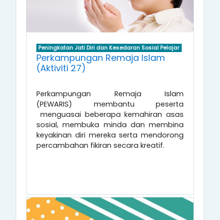
Peningkatan Jati Diri dan Kesedaran Sosial Pelajar
Perkampungan Remaja Islam
(Aktiviti 27)
Perkampungan Remaja Islam
(PEWARIS)
membantu peserta
menguasai beberapa kemahiran asas
sosial, membuka minda dan membina
keyakinan diri mereka serta mendorong
percambahan fikiran secara kreatif.