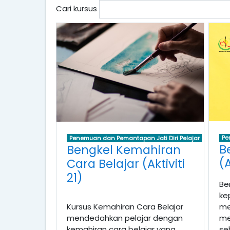
Cari kursus
Pe
Penemuan dan Pemantapan Jati Diri Pelajar
B
Bengkel Kemahiran
(A
Cara Belajar (Aktiviti
21)
Be
ke
Kursus Kemahiran Cara Belajar
me
mendedahkan pelajar dengan
me
kemahiran cara belajar yang
se