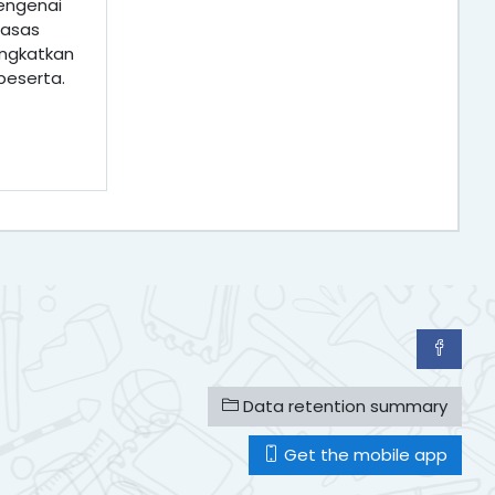
engenai
 asas
ingkatkan
peserta.
Data retention summary
Get the mobile app