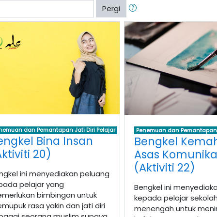
Pergi
nemuan dan Pemantapan Jati Diri Pelajar
Penemuan dan Pemantapan Ja
engkel Bina Insan
Bengkel Kemah
ktiviti 20)
Asas Komunika
(Aktiviti 22)
ngkel ini menyediakan peluang
pada pelajar yang
Bengkel ini menyediak
merlukan bimbingan untuk
kepada pelajar sekola
mupuk rasa yakin dan jati diri
menengah untuk meni
bagai seorang muslim supaya