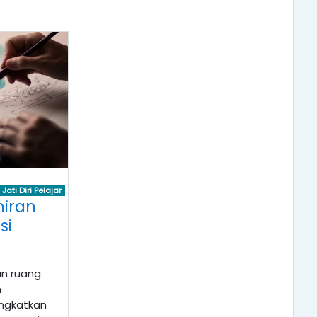
ti Diri Pelajar
iran
si
an ruang
h
ngkatkan